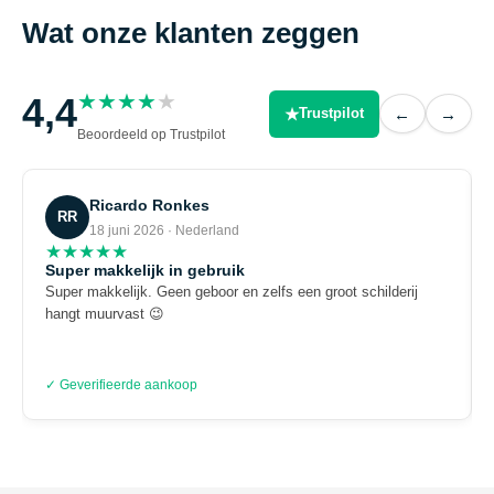
Wat onze klanten zeggen
★
★
★
★
★
4,4
★
←
→
Trustpilot
Beoordeeld op Trustpilot
Ricardo Ronkes
RR
18 juni 2026 · Nederland
★
★
★
★
★
Super makkelijk in gebruik
Super makkelijk. Geen geboor en zelfs een groot schilderij
hangt muurvast 😉
✓ Geverifieerde aankoop