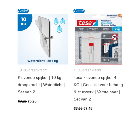
Oorspronkelijke
Huidige
Oorspronkelijke
Huidige
Actie!
Actie!
prijs
prijs
prijs
prijs
was:
is:
was:
is:
€7,25.
€5,95.
€7,95.
€7,45.
10 KG draagkracht
4 KG draagkracht
Klevende spijker | 10 kg
Tesa klevende spijker 4
draagkracht | Waterdicht |
KG | Geschikt voor behang
Set van 2
& stucwerk | Verstelbaar |
Set van 2
€
7,25
€
5,95
€
7,95
€
7,45