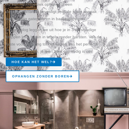
nu een handdoekrek ophangt of een
doucheaccessoire bevestigt, met de juiste aanpak
kun je veilig gaten boren in badkamertegels.
In deze blog leggen we uit hoe je in 3 eenvoudige
stappen kunt boren in tegels zonder barsten. Van de
juiste voorbereiding tot het kiezen van het perfecte
boorgereedschap, je leert alles wat nodig is om
moeiteloos en schadevrij te werken.
HOE KAN HET WEL?
OPHANGEN ZONDER BOREN