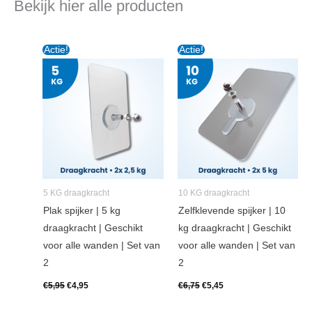
Bekijk hier alle producten
Oorspronkelijke
Huidige
Oorspronkelijke
Huidige
Actie!
Actie!
prijs
prijs
prijs
prijs
was:
is:
was:
is:
€5,95.
€4,95.
€6,75.
€5,45.
5 KG draagkracht
10 KG draagkracht
Plak spijker | 5 kg
Zelfklevende spijker | 10
draagkracht | Geschikt
kg draagkracht | Geschikt
voor alle wanden | Set van
voor alle wanden | Set van
2
2
€
5,95
€
4,95
€
6,75
€
5,45