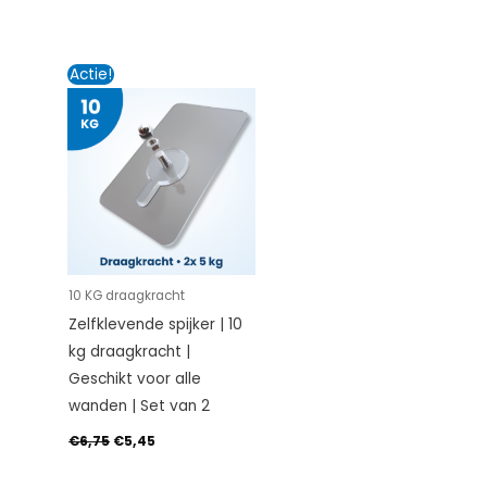
Oorspronkelijke
Huidige
Actie!
prijs
prijs
was:
is:
€6,75.
€5,45.
10 KG draagkracht
Zelfklevende spijker | 10
kg draagkracht |
Geschikt voor alle
wanden | Set van 2
€
6,75
€
5,45