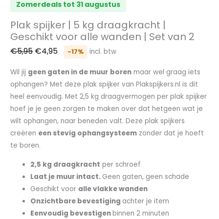
Plak spijker | 5 kg draagkracht |
Geschikt voor alle wanden | Set van 2
€
5,95
€
4,95
-17%
incl. btw
Wil jij
geen gaten in de muur
boren
maar wel graag iets
ophangen? Met deze plak spijker van Plakspijkers.nl is dit
heel eenvoudig. Met 2,5 kg draagvermogen per plak spijker
hoef je je geen zorgen te maken over dat hetgeen wat je
wilt ophangen, naar beneden valt. Deze plak spijkers
creëren
een stevig ophangsysteem
zonder dat je hoeft
te boren.
2,5 kg draagkracht
per schroef
Laat je muur intact.
Geen gaten, geen schade
Geschikt voor
alle vlakke wanden
Onzichtbare bevestiging
achter je item
Eenvoudig bevestigen
binnen 2 minuten