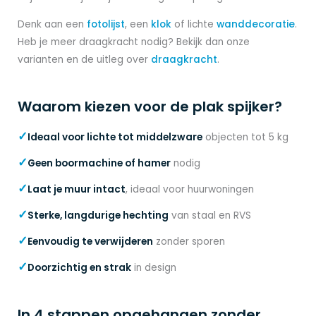
Denk aan een
fotolijst
, een
klok
of lichte
wanddecoratie
.
Heb je meer draagkracht nodig? Bekijk dan onze
varianten en de uitleg over
draagkracht
.
Waarom kiezen voor de plak spijker?
✓
Ideaal voor lichte tot middelzware
objecten tot 5 kg
✓
Geen boormachine of hamer
nodig
✓
Laat je muur intact
, ideaal voor huurwoningen
✓
Sterke, langdurige hechting
van staal en RVS
✓
Eenvoudig te verwijderen
zonder sporen
✓
Doorzichtig en strak
in design
In 4 stappen opgehangen zonder