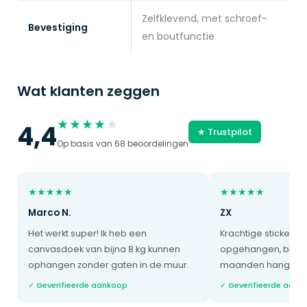
Zelfklevend, met schroef-
Bevestiging
en boutfunctie
Wat klanten zeggen
★★★★
★
4,4
★ Trustpilot
Op basis van 68 beoordelingen
★★★★★
★★★★★
Marco N.
ZX
Het werkt super! Ik heb een
Krachtige sticker. H
canvasdoek van bijna 8 kg kunnen
opgehangen, blijft a
ophangen zonder gaten in de muur.
maanden hangen i
✓ Geverifieerde aankoop
✓ Geverifieerde aank