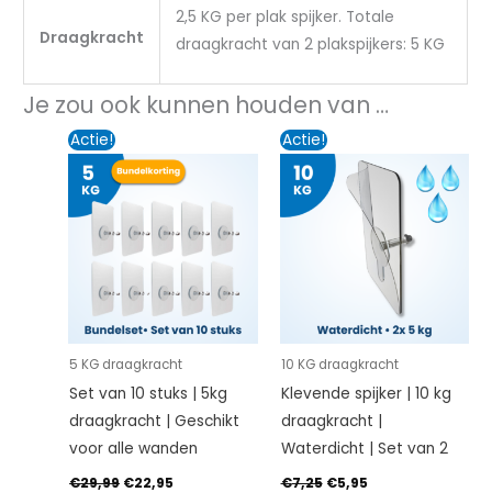
2,5 KG per plak spijker. Totale
Draagkracht
draagkracht van 2 plakspijkers: 5 KG
Je zou ook kunnen houden van …
Oorspronkelijke
Huidige
Oorspronkelijke
Huidige
Actie!
Actie!
prijs
prijs
prijs
prijs
was:
is:
was:
is:
€29,99.
€22,95.
€7,25.
€5,95.
5 KG draagkracht
10 KG draagkracht
Set van 10 stuks | 5kg
Klevende spijker | 10 kg
draagkracht | Geschikt
draagkracht |
voor alle wanden
Waterdicht | Set van 2
€
29,99
€
22,95
€
7,25
€
5,95