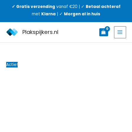
Ga
✓ Gratis verzending
vanaf €20 | ✓
Betaal achteraf
naar
met
Klarna
| ✓
Morgen al in huis
de
inhoud
Plakspijkers.nl
Plak
Oorspronkelijke
Huidige
spijker
prijs
prijs
|
was:
is:
Actie!
5
€5,95.
€4,95.
kg
draagkracht
|
Geschikt
voor
alle
wanden
|