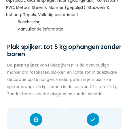
Gipsplaat
,
Glas & spiegel
,
Hout (glad/gelakt)
,
Kunststof /
PVC
,
Metaal
,
Steen & Marmer (gepolijst)
,
Stucwerk &
behang
,
Tegels
,
Volledig assortiment
Beschrijving
Aanvullende informatie
Plak spijker: tot 5 kg ophangen zonder
boren
De
plak spijker
van Plakspijkers.nl is de eenvoudige
manier om fotolijsten, klokken en lichte tot middelzware
decoratie op te hangen zonder gaten in je muur. Elke
spijker draagt 2,5 kg; samen in de set van 2 til je tot 5 kg.
Zonder boren, zonder pluggen en zonder schade.