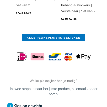
Set van 2
behang & stucwerk |
Verstelbaar | Set van 2
€
7,25
€
5,95
€
7,95
€
7,45
ALLE PLAKSPIJKERS BEKIJKEN
Welke plakspijker heb je nodig?
In twee stappen naar het juiste product, helemaal zonder
boren.
Kies op gewicht
1