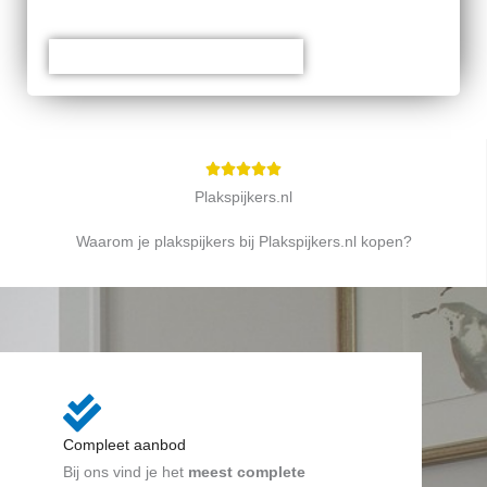
BEKIJK HET ASSORTIMENT
W





a
Plakspijkers.nl
a
Waarom je plakspijkers bij Plakspijkers.nl kopen?
r
d
e
r
i
n
g
5
Compleet aanbod
v
Bij ons vind je het
meest complete