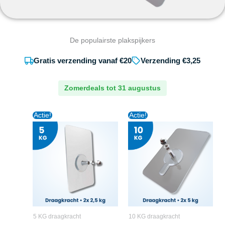
De populairste plakspijkers
Gratis verzending vanaf €20
Verzending €3,25
Zomerdeals tot 31 augustus
Oorspronkelijke
Huidige
Oorspronkelijke
Huidige
Actie!
Actie!
prijs
prijs
prijs
prijs
was:
is:
was:
is:
€5,95.
€4,95.
€6,75.
€5,45.
5 KG draagkracht
10 KG draagkracht