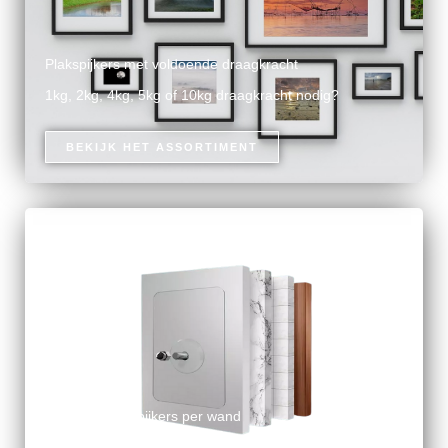
Plakspijkers met voldoende draagkracht
1kg, 2kg, 4kg, 5kg of 10kg draagkracht nodig?
BEKIJK HET ASSORTIMENT
De juiste plakspijkers per wand
Kies de juiste klevende spijker voor elke type wand