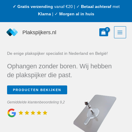
Ga
✓ Gratis verzending
vanaf €20 | ✓
Betaal achteraf
met
naar
Klarna
| ✓
Morgen al in huis
de
inhoud
Plakspijkers.nl
De enige plakspijker specialist in Nederland en België!
Ophangen zonder boren. Wij hebben
de plakspijker die past.
PRODUCTEN BEKIJKEN
Gemiddelde klantenbeoordeling 9,2