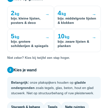
2
4
→
→
kg
kg
bijv. kleine lijsten,
bijv. middelgrote lijsten
posters & deco
& klokken
5
10
→
→
kg
kg
bijv. grotere
bijv. zware lijsten &
schilderijen & spiegels
planken
Niet zeker? Kies bij twijfel een stap hoger.
Kies je wand
2
Belangrijk:
onze plakspijkers houden op
gladde
ondergronden
zoals tegels, glas, beton, hout en glad
stucwerk. Niet op structuurbehang of ruw pleisterwerk.
Stucwerk & behang
Tegels
Natte ruimtes