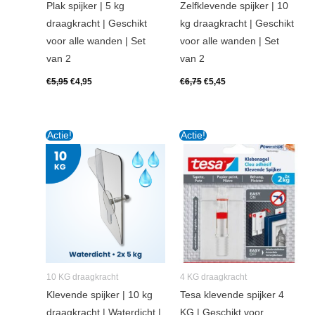
Plak spijker | 5 kg
Zelfklevende spijker | 10
draagkracht | Geschikt
kg draagkracht | Geschikt
voor alle wanden | Set
voor alle wanden | Set
van 2
van 2
€
5,95
€
4,95
€
6,75
€
5,45
Oorspronkelijke
Huidige
Oorspronkelijke
Huidige
Actie!
Actie!
prijs
prijs
prijs
prijs
was:
is:
was:
is:
€7,25.
€5,95.
€7,95.
€7,45.
10 KG draagkracht
4 KG draagkracht
Klevende spijker | 10 kg
Tesa klevende spijker 4
draagkracht | Waterdicht |
KG | Geschikt voor