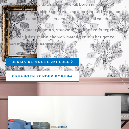
vullen, vooral als je daarna opnieuw wilt boren in hetzelfde
materiaal. In deze blog leggen we stap voor stap uit hoe je een
boorgat vakkundig opvult, ongeacht het materiaal van de muur.
Of het nu gaat om beton, stucwerk, hout, of zelfs tegels, wij
geven de juiste technieken en materialen om het gat zo
goed mogelijk te herstellen.
BEKIJK DE MOGELIJKHEDEN
OPHANGEN ZONDER BOREN