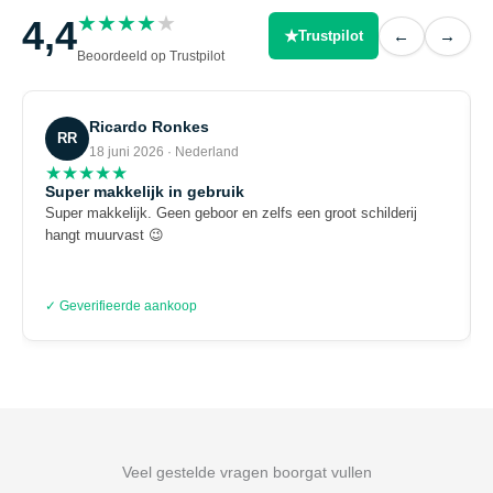
★
★
★
★
★
4,4
★
←
→
Trustpilot
Beoordeeld op Trustpilot
Ricardo Ronkes
RR
18 juni 2026 · Nederland
★
★
★
★
★
Super makkelijk in gebruik
Super makkelijk. Geen geboor en zelfs een groot schilderij
hangt muurvast 😉
✓ Geverifieerde aankoop
Veel gestelde vragen boorgat vullen