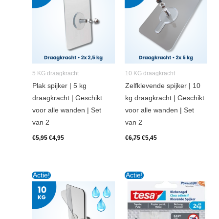
5 KG draagkracht
10 KG draagkracht
Plak spijker | 5 kg
Zelfklevende spijker | 10
draagkracht | Geschikt
kg draagkracht | Geschikt
voor alle wanden | Set
voor alle wanden | Set
van 2
van 2
€
5,95
€
4,95
€
6,75
€
5,45
Oorspronkelijke
Huidige
Oorspronkelijke
Huidige
Actie!
Actie!
prijs
prijs
prijs
prijs
was:
is:
was:
is:
€7,25.
€5,95.
€7,95.
€7,45.