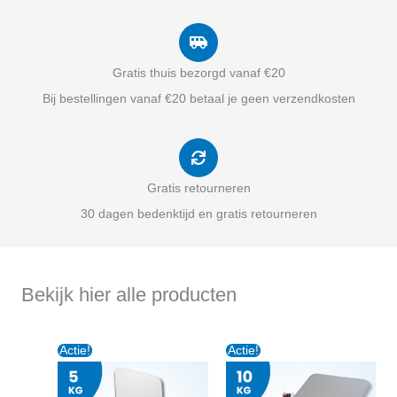
Gratis thuis bezorgd vanaf €20
Bij bestellingen vanaf €20 betaal je geen verzendkosten
Gratis retourneren
30 dagen bedenktijd en gratis retourneren
Bekijk hier alle producten
Oorspronkelijke
Huidige
Oorspronkelijke
Huidige
Actie!
Actie!
prijs
prijs
prijs
prijs
was:
is:
was:
is:
€5,95.
€4,95.
€6,75.
€5,45.