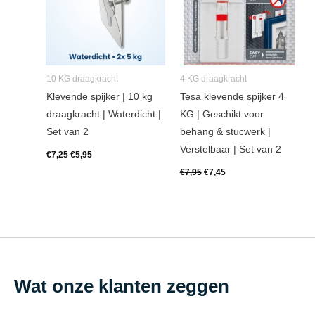
10 KG draagkracht
4 KG draagkracht
Klevende spijker | 10 kg
Tesa klevende spijker 4
draagkracht | Waterdicht |
KG | Geschikt voor
Set van 2
behang & stucwerk |
Verstelbaar | Set van 2
€
7,25
€
5,95
€
7,95
€
7,45
Wat onze klanten zeggen