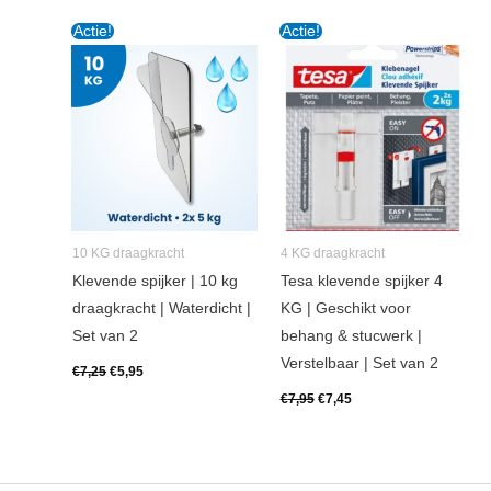
Oorspronkelijke
Huidige
Oorspronkelijke
Huidige
Actie!
Actie!
prijs
prijs
prijs
prijs
was:
is:
was:
is:
€7,25.
€5,95.
€7,95.
€7,45.
10 KG draagkracht
4 KG draagkracht
Klevende spijker | 10 kg
Tesa klevende spijker 4
draagkracht | Waterdicht |
KG | Geschikt voor
Set van 2
behang & stucwerk |
Verstelbaar | Set van 2
€
7,25
€
5,95
€
7,95
€
7,45