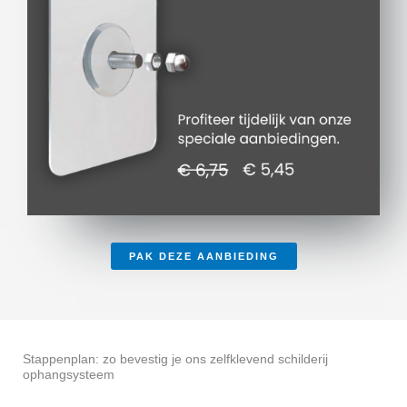
PAK DEZE AANBIEDING
Stappenplan: zo bevestig je ons zelfklevend schilderij
ophangsysteem