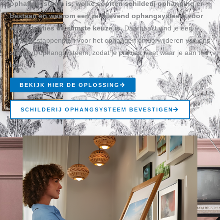
ophangsysteem is, welke soorten schilderij ophanging er
bestaan en waarom een zelfklevend ophangsysteem voor
veel situaties de slimste keuze is.
Daarnaast vind je een
duidelijk stappenplan voor het ophangen én verwijderen van ons
schilderij ophangsysteem, zodat je precies weet waar je aan toe
bent.
BEKIJK HIER DE OPLOSSING
SCHILDERIJ OPHANGSYSTEEM BEVESTIGEN