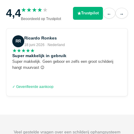
★
★
★
★
★
4,4
★
←
→
Trustpilot
Beoordeeld op Trustpilot
Ricardo Ronkes
RR
18 juni 2026 · Nederland
★
★
★
★
★
Super makkelijk in gebruik
Super makkelijk. Geen geboor en zelfs een groot schilderij
hangt muurvast 😉
✓ Geverifieerde aankoop
Veel gestelde vragen over een schilderij ophangsysteem