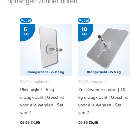
ophangen zonder boren
Oorspronkelijke
Huidige
Oorspronkelijke
Huidige
Actie!
Actie!
prijs
prijs
prijs
prijs
was:
is:
was:
is:
€5,95.
€4,95.
€6,75.
€5,45.
5 KG draagkracht
10 KG draagkracht
Plak spijker | 5 kg
Zelfklevende spijker | 10
draagkracht | Geschikt
kg draagkracht | Geschikt
voor alle wanden | Set
voor alle wanden | Set
van 2
van 2
€
5,95
€
4,95
€
6,75
€
5,45